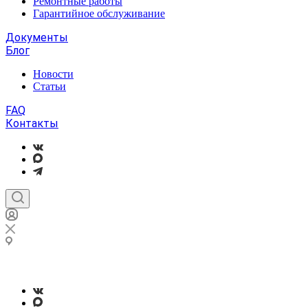
Ремонтные работы
Гарантийное обслуживание
Документы
Блог
Новости
Статьи
FAQ
Контакты
г. Москва, вн. тер. г. Муниципальный округ Черемушки,
проезд Научный, д. 8, стр. 1, помещ. 17Н/4