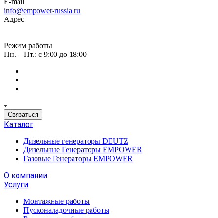
E-mail
info@empower-russia.ru
Адрес
г. Москва, вн. тер. г. Муниципальный округ Черемушки,
проезд Научный, д. 8, стр. 1, помещ. 17Н/4
Режим работы
Пн. – Пт.: с 9:00 до 18:00
Связаться
Каталог
Дизельные генераторы DEUTZ
Дизельные Генераторы EMPOWER
Газовые Генераторы EMPOWER
О компании
Услуги
Монтажные работы
Пусконаладочные работы