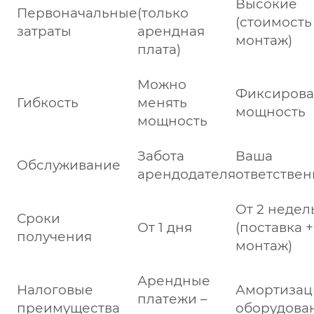
Высокие
Первоначальные
(только
(стоимость
затраты
арендная
монтаж)
плата)
Можно
Фиксирова
Гибкость
менять
мощность
мощность
Забота
Ваша
Обслуживание
арендодателя
ответствен
От 2 недел
Сроки
От 1 дня
(поставка +
получения
монтаж)
Арендные
Налоговые
Амортизац
платежи –
преимущества
оборудова